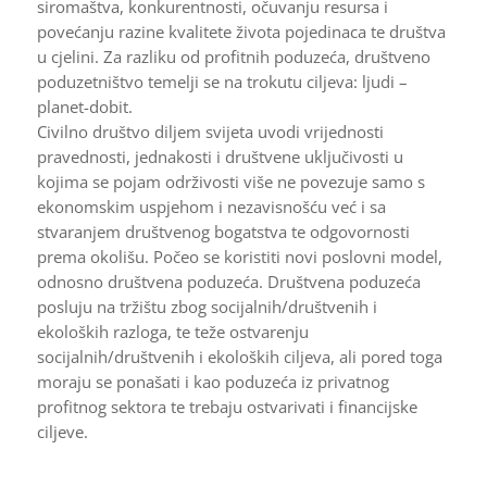
siromaštva, konkurentnosti, očuvanju resursa i
povećanju razine kvalitete života pojedinaca te društva
u cjelini. Za razliku od profitnih poduzeća, društveno
poduzetništvo temelji se na trokutu ciljeva: ljudi –
planet-dobit.
Civilno društvo diljem svijeta uvodi vrijednosti
pravednosti, jednakosti i društvene uključivosti u
kojima se pojam održivosti više ne povezuje samo s
ekonomskim uspjehom i nezavisnošću već i sa
stvaranjem društvenog bogatstva te odgovornosti
prema okolišu. Počeo se koristiti novi poslovni model,
odnosno društvena poduzeća. Društvena poduzeća
posluju na tržištu zbog socijalnih/društvenih i
ekoloških razloga, te teže ostvarenju
socijalnih/društvenih i ekoloških ciljeva, ali pored toga
moraju se ponašati i kao poduzeća iz privatnog
profitnog sektora te trebaju ostvarivati i financijske
ciljeve.