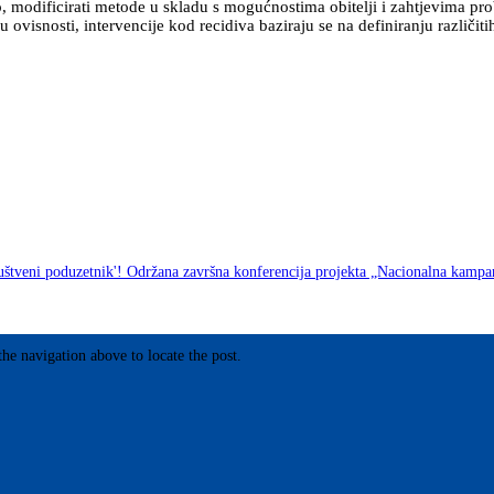
o, modificirati metode u skladu s mogućnostima obitelji i zahtjevima pr
 ovisnosti, intervencije kod recidiva baziraju se na definiranju različitih
uštveni poduzetnik'!
Održana završna konferencija projekta „Nacionalna kampa
he navigation above to locate the post.