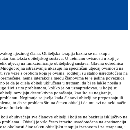
e svakog njezinog člana. Obiteljska terapija bazira se na skupu
unutar konteksta obiteljskog sustava. U tretmanu ovisnosti u koji je
elik utjecaj na funkcioniranje obiteljskog sustava. Glavna odrednica
t. Mnogobrojna istraživanja ukazuju na specifičan utjecaj ovisnosti na
nuti sve veze s osobom koja je ovisna; roditelji su stalno usredotočeni na
a poremećene, nema interakcija među članovima te je jedina poveznica
 je da je cijela obitelj uključena u tretman, da bi se lakše nosila s
dugo živi s tim problemom, koliko je on uznapredovao, u kojoj su
obitelji razvijaju destruktivna ponašanja, kao što su negiranje,
 problemu. Negiranje se javlja kada članovi obitelji ne prepoznaju ili
blema, to da se problem širi na čitavu obitelj i da mu svi na neki način
še ne funkcionira.
 koji obuhvaćaju sve članove obitelji i koji se ne baziraju isključivo na
 problema. Obitelj je vrlo često izrazito usredotočena na apstinenciju
e te okolnosti čine takvu obiteljsku terapiju izazovom i za terapeuta, i