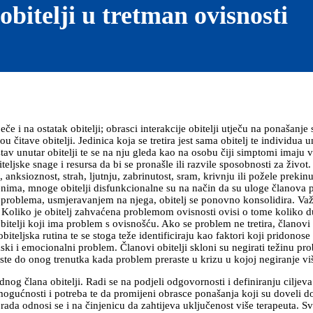
obitelji u tretman ovisnosti
če i na ostatak obitelji; obrasci interakcije obitelji utječu na ponašanj
u čitave obitelji. Jedinica koja se tretira jest sama obitelj te individua 
v unutar obitelji te se na nju gleda kao na osobu čiji simptomi imaju v
iteljske snage i resursa da bi se pronašle ili razvile sposobnosti za živo
t, anksioznost, strah, ljutnju, zabrinutost, sram, krivnju ili požele preki
arenima, mnoge obitelji disfunkcionalne su na način da su uloge članov
om problema, usmjeravanjem na njega, obitelj se ponovno konsolidira. Važno
. Koliko je obitelj zahvaćena problemom ovisnosti ovisi o tome koliko 
obitelji koji ima problem s ovisnošću. Ako se problem ne tretira, članovi 
teljska rutina te se stoga teže identificiraju kao faktori koji pridonose
ski i emocionalni problem. Članovi obitelji skloni su negirati težinu pro
ste do onog trenutka kada problem preraste u krizu u kojoj negiranje vi
ednog člana obitelji. Radi se na podjeli odgovornosti i definiranju ciljeva
mogućnosti i potreba te da promijeni obrasce ponašanja koji su doveli do
rada odnosi se i na činjenicu da zahtijeva uključenost više terapeuta. Sv