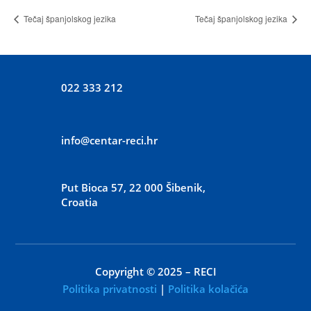
Tečaj španjolskog jezika
Tečaj španjolskog jezika
022 333 212
info@centar-reci.hr
Put Bioca 57, 22 000 Šibenik,
Croatia
Copyright © 2025 – RECI
Politika privatnosti
|
Politika kolačića