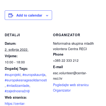
Add to calendar
DETALJI
ORGANIZATOR
Datum:
Neformalna skupina mladih
volontera Centra RECI
2. svibnja 2022.
Phone
Vrijeme:
+385 22 333 212
10:00 - 18:00
E-mail
Događaj Tags:
esc.volunteer@centar-
#euprojekt
,
#europskaunija
,
reci.hr
#europskesnagesolidarnosti
Pogledajte web stranicu
,
#mladizamlade
,
Organizator
#zajednosnažniji
Web stranica:
https://centar-