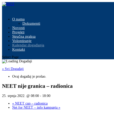
O nama
Dokumenti
Novosti
Projekti
Stručna praksa
Volontiranje
Kalendar događanja
Kontakt
Select Page
« Svi Događaji
Ovaj događaj je prošao.
NEET nije granica – radionica
25. srpnja 2022. @ 08:00
-
18:00
«
NEET cup – radionica
Net for NEET – info kampanja
»