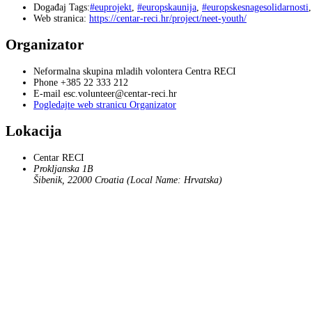
Događaj Tags:
#euprojekt
,
#europskaunija
,
#europskesnagesolidarnosti
Web stranica:
https://centar-reci.hr/project/neet-youth/
Organizator
Neformalna skupina mladih volontera Centra RECI
Phone
+385 22 333 212
E-mail
esc.volunteer@centar-reci.hr
Pogledajte web stranicu Organizator
Lokacija
Centar RECI
Prokljanska 1B
Šibenik
,
22000
Croatia (Local Name: Hrvatska)