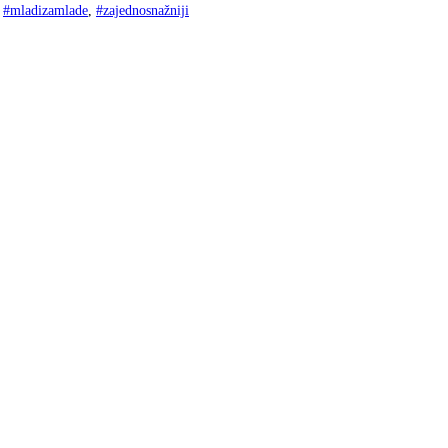
,
#mladizamlade
,
#zajednosnažniji