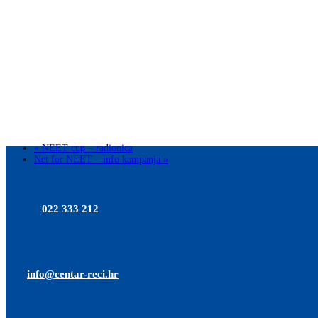
«
NEET cup – radionica
Net for NEET – info kampanja
»
022 333 212
info@centar-reci.hr