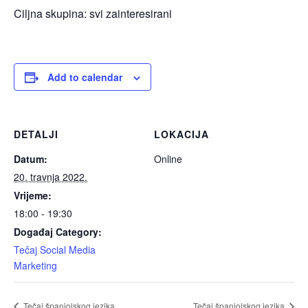
Ciljna skupina: svi zainteresirani
Add to calendar
DETALJI
LOKACIJA
Datum:
Online
20. travnja 2022.
Vrijeme:
18:00 - 19:30
Događaj Category:
Tečaj Social Media
Marketing
Tečaj španjolskog jezika
Tečaj španjolskog jezika