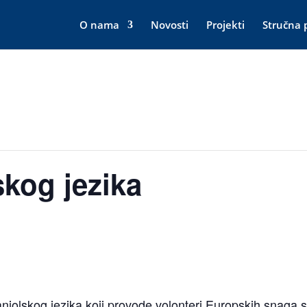
O nama
Novosti
Projekti
Stručna 
skog jezika
njolskog jezika koji provode volonteri Europskih snaga s