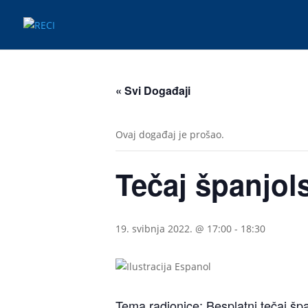
« Svi Događaji
Ovaj događaj je prošao.
Tečaj španjol
19. svibnja 2022. @ 17:00
-
18:30
Tema radionice: Besplatni tečaj špa