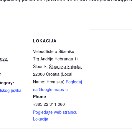
LOKACIJA
Veleučilište u Šibeniku
Trg Andrije Hebranga 11
2022.
Šibenik
,
Šibensko-kninska
22000
Croatia (Local
0
Name: Hrvatska)
Pogledaj
tegory:
na Google maps-u
lskog jezika
Phone
+385 22 311 060
Pogledajte web stranicu
Lokacija