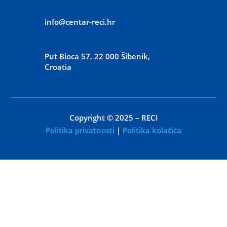
info@centar-reci.hr
Put Bioca 57, 22 000 Šibenik,
Croatia
Copyright © 2025 – RECI
Politika privatnosti
|
Politika kolačića
WEB:
D.Point / kreativna agencija