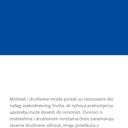
društvenim mrežama:
Digitalna zamka
Mobiteli i društvene mreže postali su neizostavni dio
našeg svakodnevnog života, ali njihova prekomjerna
upotreba može dovesti do ovisnosti. Ovisnici o
mobitelima i društvenim mrežama često zanemaruju
stvarne društvene odnose, imaju poteškoća s