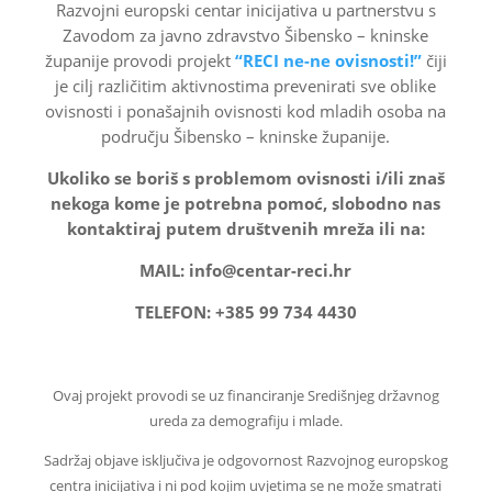
Razvojni europski centar inicijativa u partnerstvu s
Zavodom za javno zdravstvo Šibensko – kninske
županije provodi projekt
“RECI ne-ne ovisnosti!”
čiji
je cilj različitim aktivnostima prevenirati sve oblike
ovisnosti i ponašajnih ovisnosti kod mladih osoba na
području Šibensko – kninske županije.
Ukoliko se boriš s problemom ovisnosti i/ili znaš
nekoga kome je potrebna pomoć, slobodno nas
kontaktiraj putem društvenih mreža ili na:
MAIL: info@centar-reci.hr
TELEFON: +385 99 734 4430
Ovaj projekt provodi se uz financiranje Središnjeg državnog
ureda za demografiju i mlade.
Sadržaj objave isključiva je odgovornost Razvojnog europskog
centra inicijativa i ni pod kojim uvjetima se ne može smatrati