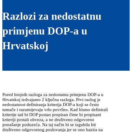
Razlozi za nedostatnu
primjenu DOP-a u
Hrvatskoj
Pored brojnih razloga za nedostatnu primjenu DOP-a u
Hrvatskoj izdvajamo 2 ključna razloga. Prvi razlog je
nedostatnost definiranja kriterija DOP-a koji se često
tumače i razumijevaju vrlo površno. Kad bismo definirali
kriterije tad bi DOP postao propisan čime bi propisani
kriteriji postali obveza, a ne društveno odgovorno
ponašanje poduzeća. Na taj način bi se izgubila bit
društveno odgovornog poslovanja jer se ono bazira na