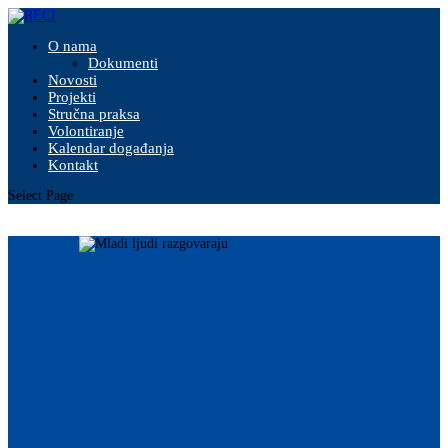
O nama
Dokumenti
Novosti
Projekti
Stručna praksa
Volontiranje
Kalendar događanja
Kontakt
Select Page