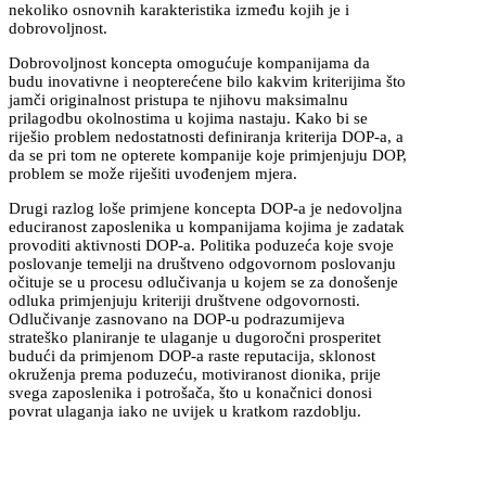
nekoliko osnovnih karakteristika između kojih je i
dobrovoljnost.
Dobrovoljnost koncepta omogućuje kompanijama da
budu inovativne i neopterećene bilo kakvim kriterijima što
jamči originalnost pristupa te njihovu maksimalnu
prilagodbu okolnostima u kojima nastaju. Kako bi se
riješio problem nedostatnosti definiranja kriterija DOP-a, a
da se pri tom ne opterete kompanije koje primjenjuju DOP,
problem se može riješiti uvođenjem mjera.
Drugi razlog loše primjene koncepta DOP-a je nedovoljna
educiranost zaposlenika u kompanijama kojima je zadatak
provoditi aktivnosti DOP-a. Politika poduzeća koje svoje
poslovanje temelji na društveno odgovornom poslovanju
očituje se u procesu odlučivanja u kojem se za donošenje
odluka primjenjuju kriteriji društvene odgovornosti.
Odlučivanje zasnovano na DOP-u podrazumijeva
strateško planiranje te ulaganje u dugoročni prosperitet
budući da primjenom DOP-a raste reputacija, sklonost
okruženja prema poduzeću, motiviranost dionika, prije
svega zaposlenika i potrošača, što u konačnici donosi
povrat ulaganja iako ne uvijek u kratkom razdoblju.