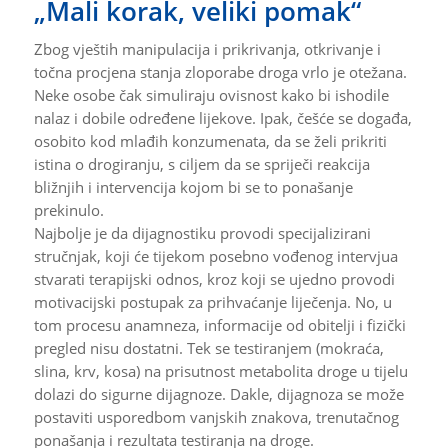
„Mali korak, veliki pomak“
Zbog vještih manipulacija i prikrivanja, otkrivanje i
točna procjena stanja zloporabe droga vrlo je otežana.
Neke osobe čak simuliraju ovisnost kako bi ishodile
nalaz i dobile određene lijekove. Ipak, češće se događa,
osobito kod mlađih konzumenata, da se želi prikriti
istina o drogiranju, s ciljem da se spriječi reakcija
bližnjih i intervencija kojom bi se to ponašanje
prekinulo.
Najbolje je da dijagnostiku provodi specijalizirani
stručnjak, koji će tijekom posebno vođenog intervjua
stvarati terapijski odnos, kroz koji se ujedno provodi
motivacijski postupak za prihvaćanje liječenja. No, u
tom procesu anamneza, informacije od obitelji i fizički
pregled nisu dostatni. Tek se testiranjem (mokraća,
slina, krv, kosa) na prisutnost metabolita droge u tijelu
dolazi do sigurne dijagnoze. Dakle, dijagnoza se može
postaviti usporedbom vanjskih znakova, trenutačnog
ponašanja i rezultata testiranja na droge.