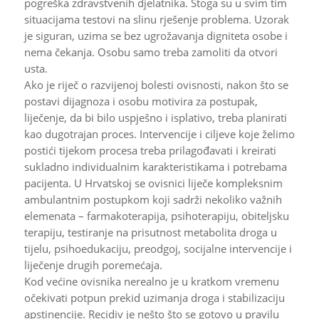
pogreška zdravstvenih djelatnika. Stoga su u svim tim
situacijama testovi na slinu rješenje problema. Uzorak
je siguran, uzima se bez ugrožavanja digniteta osobe i
nema čekanja. Osobu samo treba zamoliti da otvori
usta.
Ako je riječ o razvijenoj bolesti ovisnosti, nakon što se
postavi dijagnoza i osobu motivira za postupak,
liječenje, da bi bilo uspješno i isplativo, treba planirati
kao dugotrajan proces. Intervencije i ciljeve koje želimo
postići tijekom procesa treba prilagođavati i kreirati
sukladno individualnim karakteristikama i potrebama
pacijenta. U Hrvatskoj se ovisnici liječe kompleksnim
ambulantnim postupkom koji sadrži nekoliko važnih
elemenata – farmakoterapija, psihoterapiju, obiteljsku
terapiju, testiranje na prisutnost metabolita droga u
tijelu, psihoedukaciju, preodgoj, socijalne intervencije i
liječenje drugih poremećaja.
Kod većine ovisnika nerealno je u kratkom vremenu
očekivati potpun prekid uzimanja droga i stabilizaciju
apstinencije. Recidiv je nešto što se gotovo u pravilu