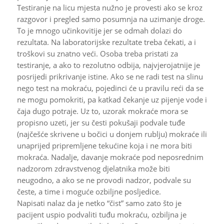
Testiranje na licu mjesta nužno je provesti ako se kroz
razgovor i pregled samo posumnja na uzimanje droge.
To je mnogo učinkovitije jer se odmah dolazi do
rezultata. Na laboratorijske rezultate treba čekati, a i
troškovi su znatno veći. Osoba treba pristati za
testiranje, a ako to rezolutno odbija, najvjerojatnije je
posrijedi prikrivanje istine. Ako se ne radi test na slinu
nego test na mokraću, pojedinci će u pravilu reći da se
ne mogu pomokriti, pa katkad čekanje uz pijenje vode i
čaja dugo potraje. Uz to, uzorak mokraće mora se
propisno uzeti, jer su česti pokušaji podvale tuđe
(najčešće skrivene u bočici u donjem rublju) mokraće ili
unaprijed pripremljene tekućine koja i ne mora biti
mokraća. Nadalje, davanje mokraće pod neposrednim
nadzorom zdravstvenog djelatnika može biti
neugodno, a ako se ne provodi nadzor, podvale su
česte, a time i moguće ozbiljne posljedice.
Napisati nalaz da je netko “čist” samo zato što je
pacijent uspio podvaliti tuđu mokraću, ozbiljna je