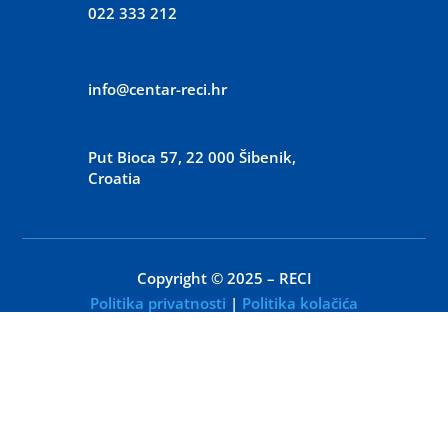
022 333 212
info@centar-reci.hr
Put Bioca 57, 22 000 Šibenik,
Croatia
Copyright © 2025 – RECI
Politika privatnosti
|
Politika kolačića
WEB:
D.Point / kreativna agencija