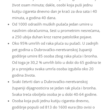
život osam minuta; dakle, osobi koja puši jednu
kutiju cigareta dnevno dan je kraći za dva sata i 40
minuta, a godina 40 dana.
Od 1000 odraslih muških pušača jedan umire u
nasilnim obračunima, šest u prometnim nesrećama,
a 250 ubija duhan kroz razne patološke pojave.
Oko 95% umrlih od raka pluća su pušači. U zadnjih
pet godina u Dubrovačko-neretvanskoj županiji
godišnje umire 85 osoba zbog raka pluća i bronha.
Od toga je 30,2 % umrlih bilo u dobi do 65 godina te
je u prosjeku svaka umrla osoba izgubila oko 20
godina života.
Svaki četvrti dan u Dubrovačko-neretvanskoj
županiji dijagnosticira se jedan rak pluća i bronha.
Svaka treća oboljela osoba je u dobi 40-64 godine.
Osoba koja puši jednu kutiju cigareta dnevno,
godišnje popuši od 813 do 1600 eura (što ovisi o