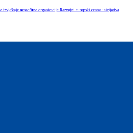
ke izvještaje neprofitne organizacije Razvojni europski centar inicijativa