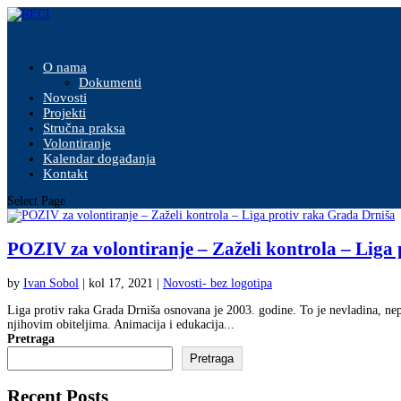
O nama
Dokumenti
Novosti
Projekti
Stručna praksa
Volontiranje
Kalendar događanja
Kontakt
Select Page
POZIV za volontiranje – Zaželi kontrola – Liga
by
Ivan Sobol
|
kol 17, 2021
|
Novosti- bez logotipa
Liga protiv raka Grada Drniša osnovana je 2003. godine. To je nevladina, nepr
njihovim obiteljima. Animacija i edukacija...
Pretraga
Pretraga
Recent Posts