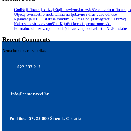
Godišnji financijski izvještaji i revizorsko izvješće o uvidu u financijs
Utjecaj ovisnosti o mobitelima na ljubavne i društvene odnose
Rješavanje NEET statusa mladih: Ključ za bolju integraciju i razvoj
Kako se nositi s ovisnošću: Ključni koraci prema oporavku
Formalno obrazovanje mladih (obrazovanje odraslih) – NEET status
Recent Comments
Nema komentara za prikaz.
022 333 212
info@centar-reci.hr
Put Bioca 57, 22 000 Šibenik, Croatia