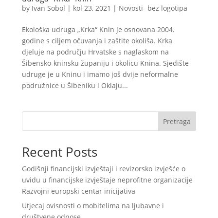
by
Ivan Sobol
|
kol 23, 2021
|
Novosti- bez logotipa
Ekološka udruga „Krka“ Knin je osnovana 2004.
godine s ciljem očuvanja i zaštite okoliša. Krka
djeluje na području Hrvatske s naglaskom na
Šibensko-kninsku županiju i okolicu Knina. Sjedište
udruge je u Kninu i imamo još dvije neformalne
podružnice u Šibeniku i Oklaju...
Pretraga
Recent Posts
Godišnji financijski izvještaji i revizorsko izvješće o
uvidu u financijske izvještaje neprofitne organizacije
Razvojni europski centar inicijativa
Utjecaj ovisnosti o mobitelima na ljubavne i
društvene odnose