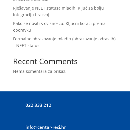
Rješavanje NEET statusa mladih: Ključ za bolju
integraciju i razvoj
Kako se nositi s ovisnošću: Ključni koraci prema
oporavku
Formalno obrazovanje mladih (obrazovanje odraslih)
– NEET status
Recent Comments
Nema komentara za prikaz.
022 333 212
info@centar-reci.hr