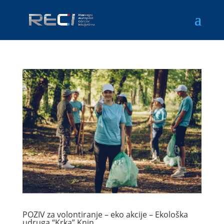
POZIV za volontiranje – eko akcije – Ekološka
udruga “Krka” Knin