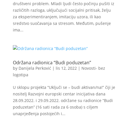
društveni problem. Mladi ljudi često počinju pušiti iz
različitih razloga, uključujući socijalni pritisak, želju
za eksperimentiranjem, imitaciju uzora, ili kao
sredstvo suočavanja sa stresom. Međutim, pušenje
ima...
Održana radionica “Budi poduzetan”
by
Danijela Perković
|
lis 12, 2022
|
Novosti- bez
logotipa
U sklopu projekta “Uključi se – budi aktivan/na!” čiji je
nositelj Razvojni europski centar inicijativa dana
28.09.2022. i 29.09.2022. održane su radionice “Budi
poduzetan” (16 sati rada za 6 osoba) s ciljem
unaprjeđenja postojećih i...