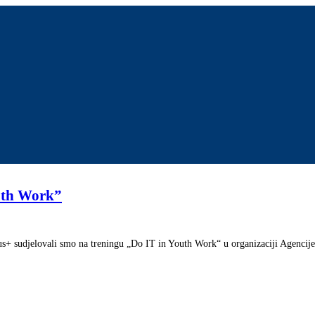
uth Work”
 sudjelovali smo na treningu „Do IT in Youth Work“ u organizaciji Agencije