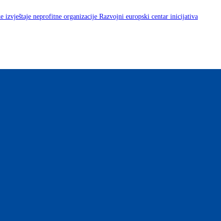
ke izvještaje neprofitne organizacije Razvojni europski centar inicijativa