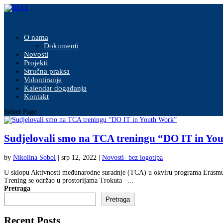
O nama
Dokumenti
Novosti
Projekti
Stručna praksa
Volontiranje
Kalendar događanja
Kontakt
Select Page
Sudjelovali smo na TCA treningu “DO IT in Yo
by
Nikolina Sobol
|
srp 12, 2022
|
Novosti- bez logotipa
U sklopu Aktivnosti međunarodne suradnje (TCA) u okviru programa Erasmus+
Trening se održao u prostorijama Trokuta –...
Pretraga
Pretraga
Recent Posts