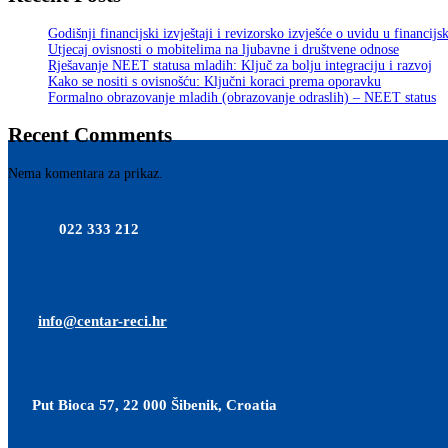
Godišnji financijski izvještaji i revizorsko izvješće o uvidu u financijs
Utjecaj ovisnosti o mobitelima na ljubavne i društvene odnose
Rješavanje NEET statusa mladih: Ključ za bolju integraciju i razvoj
Kako se nositi s ovisnošću: Ključni koraci prema oporavku
Formalno obrazovanje mladih (obrazovanje odraslih) – NEET status
Recent Comments
Nema komentara za prikaz.
022 333 212
info@centar-reci.hr
Put Bioca 57, 22 000 Šibenik, Croatia