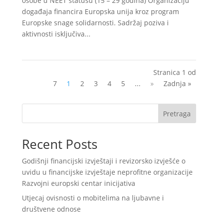
osobe u NEET statusu (15 – 29 godina) Organizaciju
događaja financira Europska unija kroz program
Europske snage solidarnosti. Sadržaj poziva i
aktivnosti isključiva...
Stranica 1 od
7
1
2
3
4
5
...
»
Zadnja »
Pretraga
Recent Posts
Godišnji financijski izvještaji i revizorsko izvješće o
uvidu u financijske izvještaje neprofitne organizacije
Razvojni europski centar inicijativa
Utjecaj ovisnosti o mobitelima na ljubavne i
društvene odnose