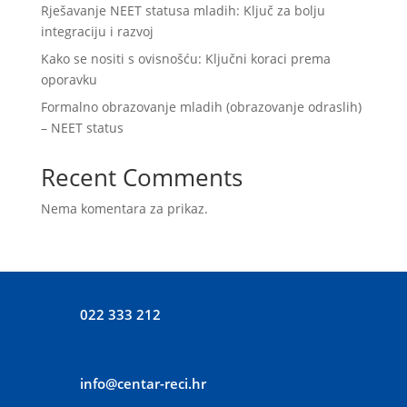
Rješavanje NEET statusa mladih: Ključ za bolju
integraciju i razvoj
Kako se nositi s ovisnošću: Ključni koraci prema
oporavku
Formalno obrazovanje mladih (obrazovanje odraslih)
– NEET status
Recent Comments
Nema komentara za prikaz.
022 333 212
info@centar-reci.hr