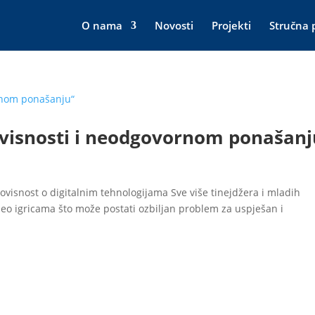
O nama
Novosti
Projekti
Stručna 
visnosti i neodgovornom ponašanj
 ovisnost o digitalnim tehnologijama Sve više tinejdžera i mladih
video igricama što može postati ozbiljan problem za uspješan i