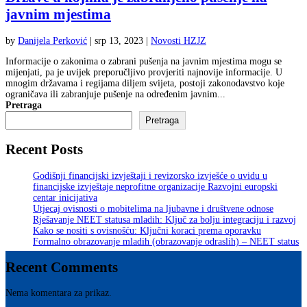
javnim mjestima
by
Danijela Perković
|
srp 13, 2023
|
Novosti HZJZ
Informacije o zakonima o zabrani pušenja na javnim mjestima mogu se
mijenjati, pa je uvijek preporučljivo provjeriti najnovije informacije. U
mnogim državama i regijama diljem svijeta, postoji zakonodavstvo koje
ograničava ili zabranjuje pušenje na određenim javnim...
Pretraga
Pretraga
Recent Posts
Godišnji financijski izvještaji i revizorsko izvješće o uvidu u
financijske izvještaje neprofitne organizacije Razvojni europski
centar inicijativa
Utjecaj ovisnosti o mobitelima na ljubavne i društvene odnose
Rješavanje NEET statusa mladih: Ključ za bolju integraciju i razvoj
Kako se nositi s ovisnošću: Ključni koraci prema oporavku
Formalno obrazovanje mladih (obrazovanje odraslih) – NEET status
Recent Comments
Nema komentara za prikaz.