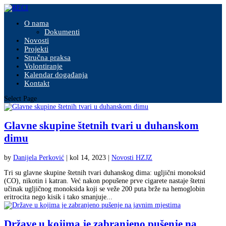
O nama
Dokumenti
Novosti
Projekti
Stručna praksa
Volontiranje
Kalendar događanja
Kontakt
Select Page
Glavne skupine štetnih tvari u duhanskom
dimu
by
Danijela Perković
|
kol 14, 2023
|
Novosti HZJZ
Tri su glavne skupine štetnih tvari duhanskog dima: ugljični monoksid
(CO), nikotin i katran. Već nakon popušene prve cigarete nastaje štetni
učinak ugljičnog monoksida koji se veže 200 puta brže na hemoglobin
eritrocita nego kisik i tako smanjuje...
Države u kojima je zabranjeno pušenje na